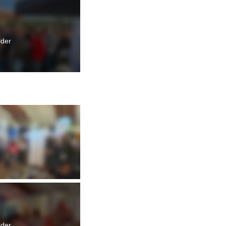
lder
lder